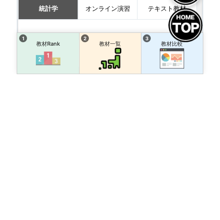
統計学
オンライン演習
テキスト教材
教材Rank
教材一覧
教材比較
🔄 元の位置に戻る
Since-'2008/5/21 複写・転載禁止
Copyright ©
https://schoolchild.info/
プライバシーポリシー
・
プライバシーポリシーにつ
いて
・
注意事項と免責事項
・
過去の通信教材
・
問い合わせ