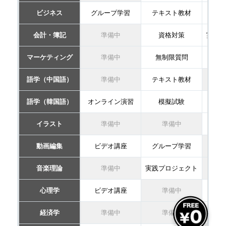
ビジネス
グループ学習
テキスト教材
模
会計・簿記
準備中
資格対策
実践プ
マーケティング
準備中
無制限質問
ス
語学（中国語）
準備中
テキスト教材
語学（韓国語）
オンライン演習
模擬試験
無
イラスト
準備中
準備中
模
動画編集
ビデオ講座
グループ学習
音楽理論
準備中
実践プロジェクト
心理学
ビデオ講座
準備中
テキ
経済学
準備中
準備中
テキ