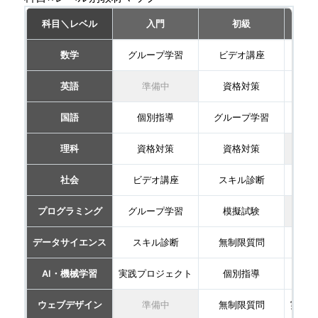
科目＼レベル
入門
初級
数学
グループ学習
ビデオ講座
テキ
英語
準備中
資格対策
個
国語
個別指導
グループ学習
グル
理科
資格対策
資格対策
社会
ビデオ講座
スキル診断
グル
プログラミング
グループ学習
模擬試験
データサイエンス
スキル診断
無制限質問
グル
AI・機械学習
実践プロジェクト
個別指導
グル
ウェブデザイン
準備中
無制限質問
実践プ