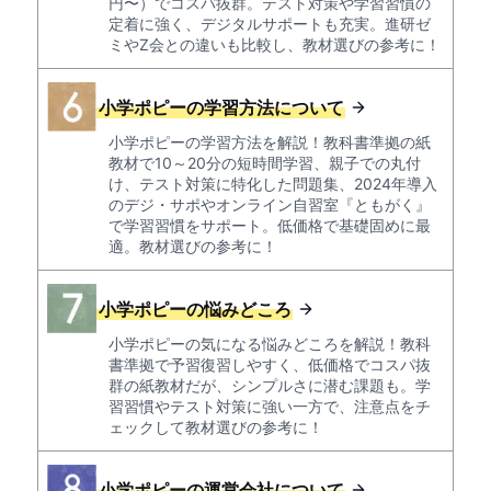
円〜）でコスパ抜群。テスト対策や学習習慣の
定着に強く、デジタルサポートも充実。進研ゼ
ミやZ会との違いも比較し、教材選びの参考に！
小学ポピーの学習方法について
小学ポピーの学習方法を解説！教科書準拠の紙
教材で10～20分の短時間学習、親子での丸付
け、テスト対策に特化した問題集、2024年導入
のデジ・サポやオンライン自習室『ともがく』
で学習習慣をサポート。低価格で基礎固めに最
適。教材選びの参考に！
小学ポピーの悩みどころ
小学ポピーの気になる悩みどころを解説！教科
書準拠で予習復習しやすく、低価格でコスパ抜
群の紙教材だが、シンプルさに潜む課題も。学
習習慣やテスト対策に強い一方で、注意点をチ
ェックして教材選びの参考に！
小学ポピーの運営会社について